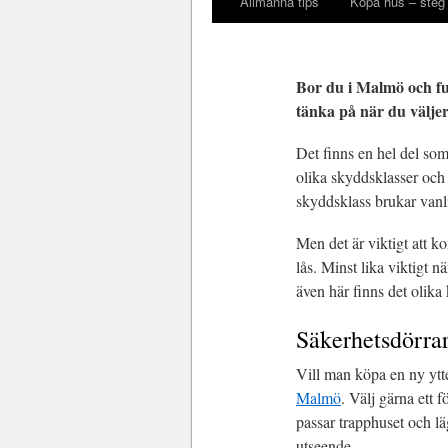
Allmänna tips
Köpa hus – steg 
Bor du i Malmö och fun
tänka på när du väljer
Det finns en hel del som
olika skyddsklasser och j
skyddsklass brukar vanl
Men det är viktigt att k
lås. Minst lika viktigt 
även här finns det olika
Säkerhetsdörra
Vill man köpa en ny ytte
Malmö
. Välj gärna ett f
passar trapphuset och l
utseende.