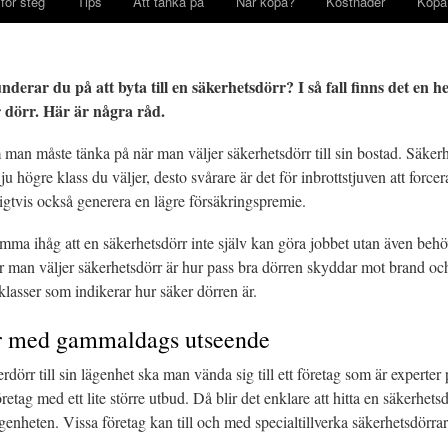
för steg
Tips
Att tänka på
När köpa?
Kostnader
Köpa
derar du på att byta till en säkerhetsdörr? I så fall finns det en h
 dörr. Här är några råd.
 man måste tänka på när man väljer säkerhetsdörr till sin bostad. Säkerhe
u högre klass du väljer, desto svårare är det för inbrottstjuven att force
igtvis också generera en lägre försäkringspremie.
omma ihåg att en säkerhetsdörr inte själv kan göra jobbet utan även behöv
när man väljer säkerhetsdörr är hur pass bra dörren skyddar mot brand oc
 klasser som indikerar hur säker dörren är.
r med gammaldags utseende
rdörr till sin lägenhet ska man vända sig till ett företag som är experter
öretag med ett lite större utbud. Då blir det enklare att hitta en säkerhet
ägenheten. Vissa företag kan till och med specialtillverka säkerhetsdör