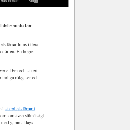
 hus ensam
Blogg
el del som du bör
tsdörrar finns i flera
ra dörren. En högre
er ett bra och säkert
h farliga rökgaser och
 på
säkerhetsdörrar i
sdörr som även stilmässigt
rar med gammaldags