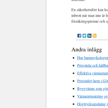
En säkerhetsdörr kan kos
inbrott när man inte är
försäkringspremie och sp
Andra inlägg
Hur barnpsykologen
Prisvärda och hållba
Effektiva värmepump
Personligt hem i Gö
Byggvärme som gör s
Värmeinjustering ger
Högtrycksspolning i