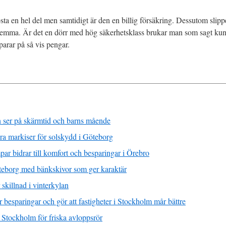
ta en hel del men samtidigt är den en billig försäkring. Dessutom slipp
 hemma. Är det en dörr med hög säkerhetsklass brukar man som sagt kun
arar på så vis pengar.
 ser på skärmtid och barns mående
ra markiser för solskydd i Göteborg
ar bidrar till komfort och besparingar i Örebro
teborg med bänkskivor som ger karaktär
killnad i vinterkylan
 besparingar och gör att fastigheter i Stockholm mår bättre
 Stockholm för friska avloppsrör