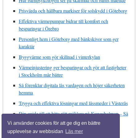
Hur barnpsykologen ser på skärmtid och barns mående
Prisvärda och hållbara markiser för solskydd i Göteborg
Effektiva värmepumpar bidrar till komfort och
besparingar i Örebro
Personligt hem i Göteborg med bänkskivor som ger
karaktär
Byggvärme som gör skillnad i vinterkylan
Värmeinjustering ger besparingar och gör att fastigheter
i Stockholm mår bättre
Så förenklar digitala lås vardagen och höjer säkerheten
hemma
Trygga och effektiva lösningar med låssmeder i Västerås
Din guide till att hitta rätt mäklare på Kungsholmen – Så
gör du det bästa bostadsköpet
Vi använder cookies för att ge dig en bättre
upplevelse av webbsidan
Läs mer