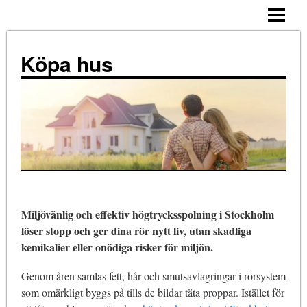
ALLMÄNNA TIPS
KÖPA HUS – STEG FÖR STEG
Köpa hus
TIPS
ATT TÄNKA PÅ
NÄR KÖPA?
KOSTNADER
KÖPA HUS ENSAM
Miljövänlig och effektiv högtrycksspolning i Stockholm
BLOGG
löser stopp och ger dina rör nytt liv, utan skadliga
kemikalier eller onödiga risker för miljön.
Genom åren samlas fett, hår och smutsavlagringar i rörsystem
som omärkligt byggs på tills de bildar täta proppar. Istället för