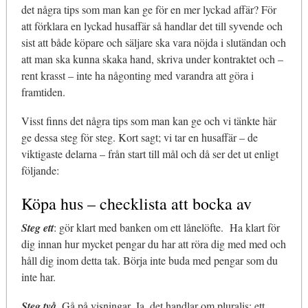
det några tips som man kan ge för en mer lyckad affär? För
att förklara en lyckad husaffär så handlar det till syvende och
sist att både köpare och säljare ska vara nöjda i slutändan och
att man ska kunna skaka hand, skriva under kontraktet och –
rent krasst – inte ha någonting med varandra att göra i
framtiden.
Visst finns det några tips som man kan ge och vi tänkte här
ge dessa steg för steg. Kort sagt; vi tar en husaffär – de
viktigaste delarna – från start till mål och då ser det ut enligt
följande:
Köpa hus – checklista att bocka av
Steg ett
: gör klart med banken om ett lånelöfte. Ha klart för
dig innan hur mycket pengar du har att röra dig med med och
håll dig inom detta tak. Börja inte buda med pengar som du
inte har.
Steg två.
Gå på visningar. Ja, det handlar om pluralis; ett