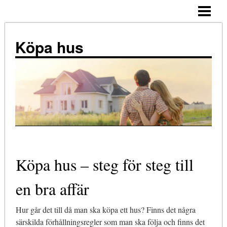
ALLMÄNNA TIPS
KÖPA HUS – STEG FÖR STEG
Köpa hus
TIPS
ATT TÄNKA PÅ
NÄR KÖPA?
KOSTNADER
KÖPA HUS ENSAM
Köpa hus – steg för steg till
BLOGG
en bra affär
Hur går det till då man ska köpa ett hus? Finns det några
särskilda förhållningsregler som man ska följa och finns det