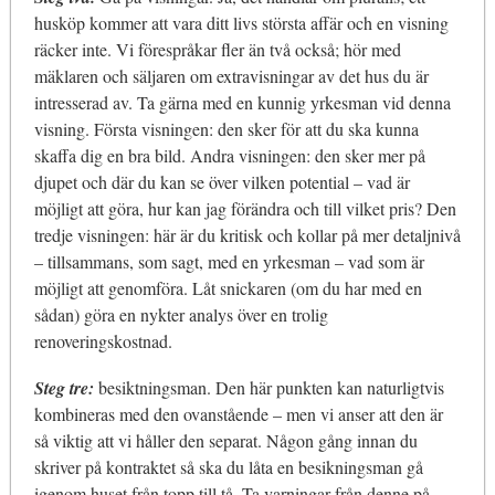
husköp kommer att vara ditt livs största affär och en visning
räcker inte. Vi förespråkar fler än två också; hör med
mäklaren och säljaren om extravisningar av det hus du är
intresserad av. Ta gärna med en kunnig yrkesman vid denna
visning. Första visningen: den sker för att du ska kunna
skaffa dig en bra bild. Andra visningen: den sker mer på
djupet och där du kan se över vilken potential – vad är
möjligt att göra, hur kan jag förändra och till vilket pris? Den
tredje visningen: här är du kritisk och kollar på mer detaljnivå
– tillsammans, som sagt, med en yrkesman – vad som är
möjligt att genomföra. Låt snickaren (om du har med en
sådan) göra en nykter analys över en trolig
renoveringskostnad.
Steg tre:
besiktningsman. Den här punkten kan naturligtvis
kombineras med den ovanstående – men vi anser att den är
så viktig att vi håller den separat. Någon gång innan du
skriver på kontraktet så ska du låta en besikningsman gå
igenom huset från topp till tå. Ta varningar från denne på