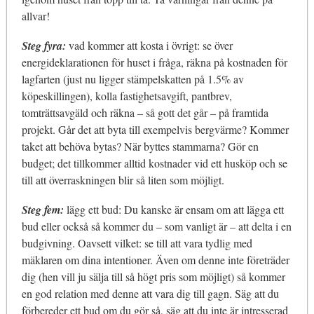
allvar!
Steg fyra:
vad kommer att kosta i övrigt: se över
energideklarationen för huset i fråga, räkna på kostnaden för
lagfarten (just nu ligger stämpelskatten på 1.5% av
köpeskillingen), kolla fastighetsavgift, pantbrev,
tomträttsavgäld och räkna – så gott det går – på framtida
projekt. Går det att byta till exempelvis bergvärme? Kommer
taket att behöva bytas? När byttes stammarna? Gör en
budget; det tillkommer alltid kostnader vid ett husköp och se
till att överraskningen blir så liten som möjligt.
Steg fem:
lägg ett bud: Du kanske är ensam om att lägga ett
bud eller också så kommer du – som vanligt är – att delta i en
budgivning. Oavsett vilket: se till att vara tydlig med
mäklaren om dina intentioner. Även om denne inte företräder
dig (hen vill ju sälja till så högt pris som möjligt) så kommer
en god relation med denne att vara dig till gagn. Säg att du
förbereder ett bud om du gör så, säg att du inte är intresserad