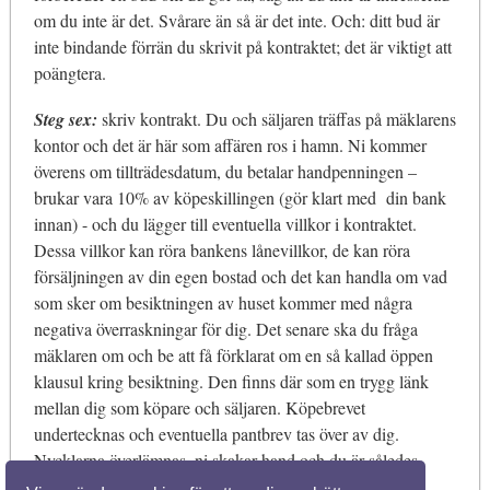
om du inte är det. Svårare än så är det inte. Och: ditt bud är
inte bindande förrän du skrivit på kontraktet; det är viktigt att
poängtera.
Steg sex:
skriv kontrakt. Du och säljaren träffas på mäklarens
kontor och det är här som affären ros i hamn. Ni kommer
överens om tillträdesdatum, du betalar handpenningen –
brukar vara 10% av köpeskillingen (gör klart med din bank
innan) - och du lägger till eventuella villkor i kontraktet.
Dessa villkor kan röra bankens lånevillkor, de kan röra
försäljningen av din egen bostad och det kan handla om vad
som sker om besiktningen av huset kommer med några
negativa överraskningar för dig. Det senare ska du fråga
mäklaren om och be att få förklarat om en så kallad öppen
klausul kring besiktning. Den finns där som en trygg länk
mellan dig som köpare och säljaren. Köpebrevet
undertecknas och eventuella pantbrev tas över av dig.
Nycklarna överlämnas, ni skakar hand och du är således
ägare till ett hus. Grattis!