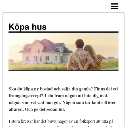
ALLMÄNNA TIPS
KÖPA HUS – STEG FÖR STEG
Köpa hus
TIPS
ATT TÄNKA PÅ
NÄR KÖPA?
KOSTNADER
KÖPA HUS ENSAM
Ska du köpa ny bostad och sälja din gamla? Finns det ett
BLOGG
framgångsrecept? Leta fram någon att luta dig mot,
någon som vet vad han gör. Någon som tar kontroll över
affären. Och ge det sedan tid.
I stora kretsar har det blivit något av en folksport att titta på