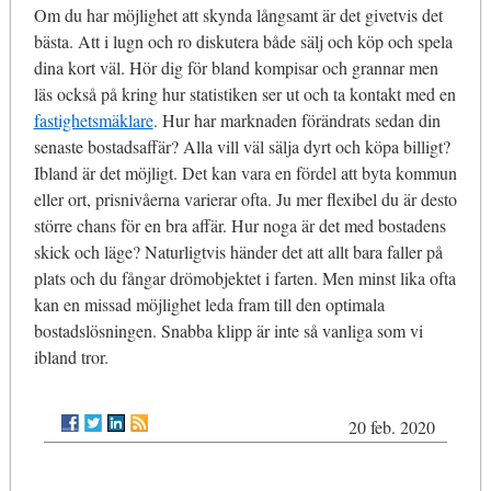
Om du har möjlighet att skynda långsamt är det givetvis det
bästa. Att i lugn och ro diskutera både sälj och köp och spela
dina kort väl. Hör dig för bland kompisar och grannar men
läs också på kring hur statistiken ser ut och ta kontakt med en
fastighetsmäklare
. Hur har marknaden förändrats sedan din
senaste bostadsaffär? Alla vill väl sälja dyrt och köpa billigt?
Ibland är det möjligt. Det kan vara en fördel att byta kommun
eller ort, prisnivåerna varierar ofta. Ju mer flexibel du är desto
större chans för en bra affär. Hur noga är det med bostadens
skick och läge? Naturligtvis händer det att allt bara faller på
plats och du fångar drömobjektet i farten. Men minst lika ofta
kan en missad möjlighet leda fram till den optimala
bostadslösningen. Snabba klipp är inte så vanliga som vi
ibland tror.
20 feb. 2020