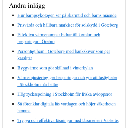
Andra inlägg
Hur barnpsykologen ser på skärmtid och barns mående
Prisvärda och hållbara markiser för solskydd i Göteborg
Effektiva värmepumpar bidrar till komfort och
besparingar i Örebro
Personligt hem i Göteborg med bänkskivor som ger
karaktär
Byggvärme som gör skillnad i vinterkylan
Värmeinjustering ger besparingar och gör att fastigheter
i Stockholm mår bättre
Högtrycksspolning i Stockholm för friska avloppsrör
Så förenklar digitala lås vardagen och höjer säkerheten
hemma
Trygga och effektiva lösningar med låssmeder i Västerås