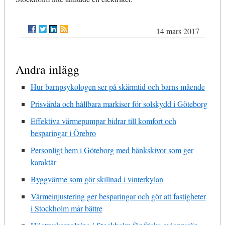
14 mars 2017
Andra inlägg
Hur barnpsykologen ser på skärmtid och barns mående
Prisvärda och hållbara markiser för solskydd i Göteborg
Effektiva värmepumpar bidrar till komfort och
besparingar i Örebro
Personligt hem i Göteborg med bänkskivor som ger
karaktär
Byggvärme som gör skillnad i vinterkylan
Värmeinjustering ger besparingar och gör att fastigheter
i Stockholm mår bättre