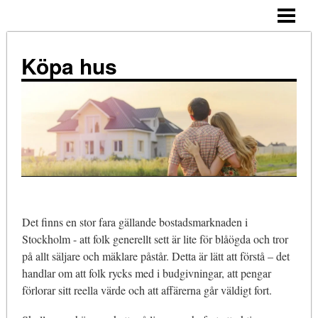
ALLMÄNNA TIPS
KÖPA HUS – STEG FÖR STEG
Köpa hus
TIPS
ATT TÄNKA PÅ
NÄR KÖPA?
KOSTNADER
KÖPA HUS ENSAM
Det finns en stor fara gällande bostadsmarknaden i
BLOGG
Stockholm - att folk generellt sett är lite för blåögda och tror
på allt säljare och mäklare påstår. Detta är lätt att förstå – det
handlar om att folk rycks med i budgivningar, att pengar
förlorar sitt reella värde och att affärerna går väldigt fort.