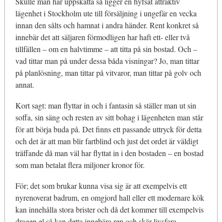
Skulle man här uppskatta så ligger en hyfsat attraktiv
lägenhet i Stockholm ute till försäljning i ungefär en vecka
innan den sålts och hamnat i andra händer. Rent konkret så
innebär det att säljaren förmodligen har haft ett- eller två
tillfällen – om en halvtimme – att titta på sin bostad. Och –
vad tittar man på under dessa båda visningar? Jo, man tittar
på planlösning, man tittar på vitvaror, man tittar på golv och
annat.
Kort sagt: man flyttar in och i fantasin så ställer man ut sin
soffa, sin säng och resten av sitt bohag i lägenheten man står
för att börja buda på. Det finns ett passande uttryck för detta
och det är att man blir fartblind och just det ordet är väldigt
träffande då man väl har flyttat in i den bostaden – en bostad
som man betalat flera miljoner kronor för.
För; det som brukar kunna visa sig är att exempelvis ett
nyrenoverat badrum, en omgjord hall eller ett modernare kök
kan innehålla stora brister och då det kommer till exempelvis
dragen el så kan detta innebära ren och skär livsfara.