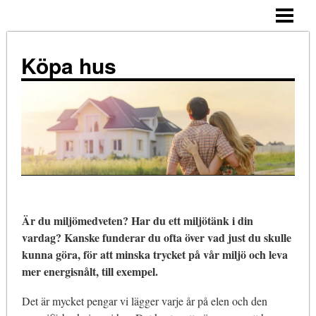
ALLMÄNNA TIPS
KÖPA HUS – STEG FÖR STEG
Köpa hus
TIPS
ATT TÄNKA PÅ
NÄR KÖPA?
KOSTNADER
KÖPA HUS ENSAM
Är du miljömedveten? Har du ett miljötänk i din
BLOGG
vardag? Kanske funderar du ofta över vad just du skulle
kunna göra, för att minska trycket på vår miljö och leva
mer energisnålt, till exempel.
Det är mycket pengar vi lägger varje år på elen och den