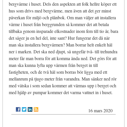
bergvärme i huset. Dels den aspekten att folk hellre köper ett
hus som drivs med bergvärme, men även att det ger minst
påverkan för miljö och plånbok. Om man väljer att installera
värme i huset från berggrunden så kommer det att betala
tillbaka genom insparade elkostnader inom fem till tio år, bara
det säger ju en hel del, inte sant? Hur fungerar det då när
man ska installera bergvärmen? Man borrar helt enkelt hål
ner i marken. Det ska ned djupt, så ungefär två- till trehundra
meter får man borra för att komma ända ned. Det görs för att
man ska kunna lyfta upp värmen från berget in till
fastigheten, och de två hål som borras bör ligga med ett
mellanrum på tjugo meter från varandra. Man sänker ned rör
med vätska i som sedan kommer att värmas upp i berget och
med hjälp av pumpar kommer det varma vattnet in i huset.
16 mars 2020