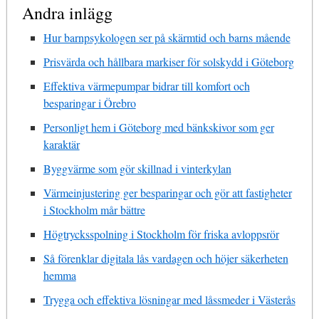
Andra inlägg
Hur barnpsykologen ser på skärmtid och barns mående
Prisvärda och hållbara markiser för solskydd i Göteborg
Effektiva värmepumpar bidrar till komfort och
besparingar i Örebro
Personligt hem i Göteborg med bänkskivor som ger
karaktär
Byggvärme som gör skillnad i vinterkylan
Värmeinjustering ger besparingar och gör att fastigheter
i Stockholm mår bättre
Högtrycksspolning i Stockholm för friska avloppsrör
Så förenklar digitala lås vardagen och höjer säkerheten
hemma
Trygga och effektiva lösningar med låssmeder i Västerås