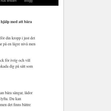
 hus ensam
Blogg
å hjälp med att bära
ör din kropp i just det
ar på en lägre nivå men
k för ivrig och vill
t skada dig på sätt som
an bära sängar, lådor
 lyfta. Du kan
 men det finns bättre