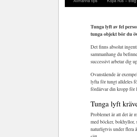
Allmänna tips
Köpa hus – steg 
Tunga lyft av fel perso
tunga objekt bör du ö
Det finns absolut ingent
sammanhang du befinner 
successivt arbetar dig up
Ovanstående är exempel p
lyfta för tungt alldeles 
fördärvar din kropp för l
Tunga lyft kräv
Problemet är att det är 
med böcker, bokhyllor, s
naturligtvis under flera 
sätt.