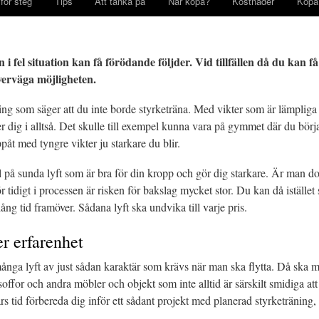
för steg
Tips
Att tänka på
När köpa?
Kostnader
Köpa
n i fel situation kan få förödande följder. Vid tillfällen då du kan f
verväga möjligheten.
ing som säger att du inte borde styrketräna. Med vikter som är lämpliga f
dig i alltså. Det skulle till exempel kunna vara på gymmet där du börj
påt med tyngre vikter ju starkare du blir.
å sunda lyft som är bra för din kropp och gör dig starkare. Är man doc
för tidigt i processen är risken för bakslag mycket stor. Du kan då iställe
ång tid framöver. Sådana lyft ska undvika till varje pris.
er erfarenhet
många lyft av just sådan karaktär som krävs när man ska flytta. Då ska m
offor och andra möbler och objekt som inte alltid är särskilt smidiga att
års tid förbereda dig inför ett sådant projekt med planerad styrketräning,