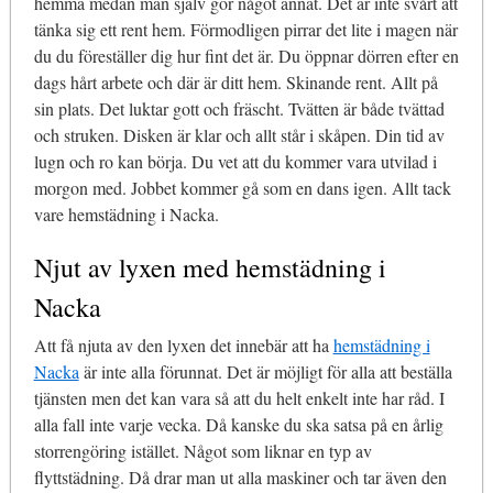
hemma medan man själv gör något annat. Det är inte svårt att
tänka sig ett rent hem. Förmodligen pirrar det lite i magen när
du du föreställer dig hur fint det är. Du öppnar dörren efter en
dags hårt arbete och där är ditt hem. Skinande rent. Allt på
sin plats. Det luktar gott och fräscht. Tvätten är både tvättad
och struken. Disken är klar och allt står i skåpen. Din tid av
lugn och ro kan börja. Du vet att du kommer vara utvilad i
morgon med. Jobbet kommer gå som en dans igen. Allt tack
vare hemstädning i Nacka.
Njut av lyxen med hemstädning i
Nacka
Att få njuta av den lyxen det innebär att ha
hemstädning i
Nacka
är inte alla förunnat. Det är möjligt för alla att beställa
tjänsten men det kan vara så att du helt enkelt inte har råd. I
alla fall inte varje vecka. Då kanske du ska satsa på en årlig
storrengöring istället. Något som liknar en typ av
flyttstädning. Då drar man ut alla maskiner och tar även den