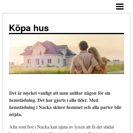
ALLMÄNNA TIPS
KÖPA HUS – STEG FÖR STEG
Köpa hus
TIPS
ATT TÄNKA PÅ
NÄR KÖPA?
KOSTNADER
KÖPA HUS ENSAM
Det är mycket vanligt att man anlitar någon för sin
BLOGG
hemstädning. Det har gjorts i alla tider. Med
hemstädning i Nacka skiner hemmet och alla parter blir
nöjda.
Alla som bor i Nacka kan njuta av lyxen att få det städat