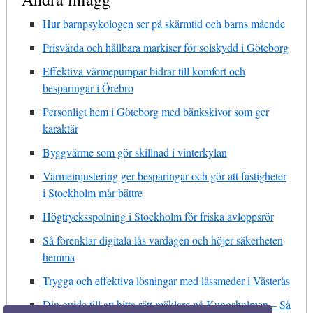
Hur barnpsykologen ser på skärmtid och barns mående
Prisvärda och hållbara markiser för solskydd i Göteborg
Effektiva värmepumpar bidrar till komfort och
besparingar i Örebro
Personligt hem i Göteborg med bänkskivor som ger
karaktär
Byggvärme som gör skillnad i vinterkylan
Värmeinjustering ger besparingar och gör att fastigheter
i Stockholm mår bättre
Högtrycksspolning i Stockholm för friska avloppsrör
Så förenklar digitala lås vardagen och höjer säkerheten
hemma
Trygga och effektiva lösningar med låssmeder i Västerås
Din guide till att hitta rätt mäklare på Kungsholmen – Så