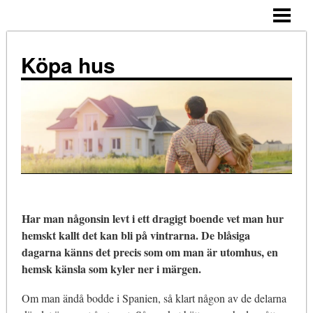
ALLMÄNNA TIPS
KÖPA HUS – STEG FÖR STEG
Köpa hus
TIPS
ATT TÄNKA PÅ
NÄR KÖPA?
KOSTNADER
KÖPA HUS ENSAM
Har man någonsin levt i ett dragigt boende vet man hur
BLOGG
hemskt kallt det kan bli på vintrarna. De blåsiga
dagarna känns det precis som om man är utomhus, en
hemsk känsla som kyler ner i märgen.
Om man ändå bodde i Spanien, så klart någon av de delarna