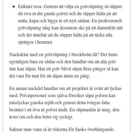
Enklare resa. Genom att välja en golvslipning så slipper
du riva ut det gamla golvet och du slipper hålla på att
mäta, kapa och lägga in ett nytt sådant. En professionell
golvslipning idag kan dessutom ske på ett dammfritt sätt
och det innebär att du slipper hålla på att täcka alla
springor i hemmet.
Nackdelar med en golvslipning i Stockholm då? Det finns
egentligen bara en sådan och den handlar om att alla golv
inte kan slipas. Har ett golv blivit slipat flera gånger så kan
det vara för tunt för att slipas ännu en gång.
En annan nackdel handlar om att projektet är svårt att lyckas
med. Privatpersoner som själva försöker slipa golven kan
misslyckas ganska rejält och genom detta tvingas fatta
beslutet i att riva ut golvet ändå. En slipmaskin är tung, den
lever om och den beter sig ryckigt.
Saknar man vana så är riskerna för fiasko överhängande.