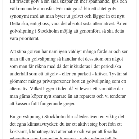
Ett fräscht golv å sin sida skapar en mer spännande, ljus och
välkomnande atmosfär. För många så blir ett slitet golv
synonymt med att man byter ut golvet och lägger in ett nytt.
Detta ska, enligt oss, vara det absolut sista alternativet. Är en
golvslipning i Stockholm möjlig att genomföra så ska detta
vara prioriterat.
Att slipa golven har nämligen väldigt många fördelar och ser
man till en golvslipning så handlar det dessutom om något
som man får räkna med då det inkluderas i det periodiska
underhåll som ett trägolv - eller en parkett - kräver. Tyvärr så
glömmer många privatpersoner bort en golvslipning som ett
alternativ. Vilket ligger i tiden då vi lever i ett samhälle där
man gärna köper nytt snarare än att reparera och vi tenderar
att kassera fullt fungerande grejer.
En golvslipning i Stockholm blir således även en viktig del i
det egna klimatavtrycket: du tar ett aktivt steg bort från ett
kostsamt, klimatnegativt alternativ och väljer att förädla
någonting som i grunden fungerar - och i många fall är