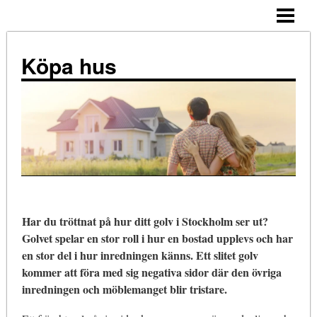
ALLMÄNNA TIPS
KÖPA HUS – STEG FÖR STEG
Köpa hus
TIPS
ATT TÄNKA PÅ
NÄR KÖPA?
KOSTNADER
KÖPA HUS ENSAM
Har du tröttnat på hur ditt golv i Stockholm ser ut?
BLOGG
Golvet spelar en stor roll i hur en bostad upplevs och har
en stor del i hur inredningen känns. Ett slitet golv
kommer att föra med sig negativa sidor där den övriga
inredningen och möblemanget blir tristare.