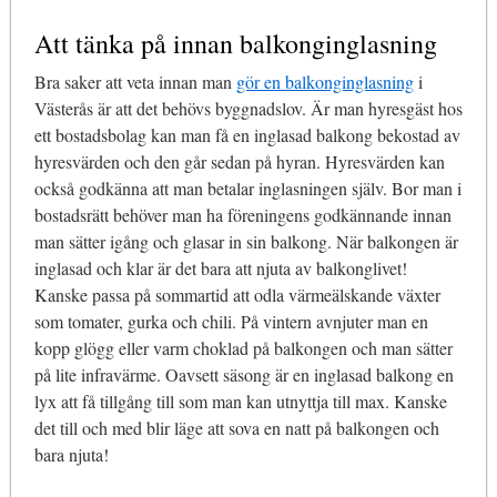
Att tänka på innan balkonginglasning
Bra saker att veta innan man
gör en balkonginglasning
i
Västerås är att det behövs byggnadslov. Är man hyresgäst hos
ett bostadsbolag kan man få en inglasad balkong bekostad av
hyresvärden och den går sedan på hyran. Hyresvärden kan
också godkänna att man betalar inglasningen själv. Bor man i
bostadsrätt behöver man ha föreningens godkännande innan
man sätter igång och glasar in sin balkong. När balkongen är
inglasad och klar är det bara att njuta av balkonglivet!
Kanske passa på sommartid att odla värmeälskande växter
som tomater, gurka och chili. På vintern avnjuter man en
kopp glögg eller varm choklad på balkongen och man sätter
på lite infravärme. Oavsett säsong är en inglasad balkong en
lyx att få tillgång till som man kan utnyttja till max. Kanske
det till och med blir läge att sova en natt på balkongen och
bara njuta!