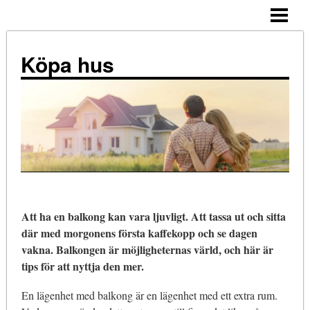
ALLMÄNNA TIPS
KÖPA HUS – STEG FÖR STEG
Köpa hus
TIPS
ATT TÄNKA PÅ
NÄR KÖPA?
KOSTNADER
KÖPA HUS ENSAM
Att ha en balkong kan vara ljuvligt. Att tassa ut och sitta
BLOGG
där med morgonens första kaffekopp och se dagen
vakna. Balkongen är möjligheternas värld, och här är
tips för att nyttja den mer.
En lägenhet med balkong är en lägenhet med ett extra rum.