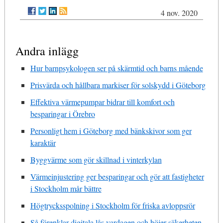
4 nov. 2020
Andra inlägg
Hur barnpsykologen ser på skärmtid och barns mående
Prisvärda och hållbara markiser för solskydd i Göteborg
Effektiva värmepumpar bidrar till komfort och
besparingar i Örebro
Personligt hem i Göteborg med bänkskivor som ger
karaktär
Byggvärme som gör skillnad i vinterkylan
Värmeinjustering ger besparingar och gör att fastigheter
i Stockholm mår bättre
Högtrycksspolning i Stockholm för friska avloppsrör
Så förenklar digitala lås vardagen och höjer säkerheten