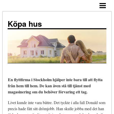
ALLMÄNNA TIPS
KÖPA HUS – STEG FÖR STEG
Köpa hus
TIPS
ATT TÄNKA PÅ
NÄR KÖPA?
KOSTNADER
KÖPA HUS ENSAM
En flyttfirma i Stockholm hjälper inte bara till att flytta
BLOGG
från hem till hem. De kan även stå till tjänst med
magasinering om du behöver förvaring ett tag.
Livet kunde inte vara bättre. Det tyckte i alla fall Donald som
precis hade fått sitt drömjobb. Han skulle jobba med det han