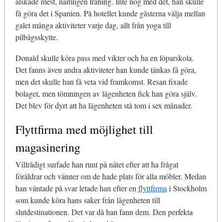
älskade mest, nämligen träning. Inte nog med det, han skulle
få göra det i Spanien. På hotellet kunde gästerna välja mellan
galet många aktiviteter varje dag, allt från yoga till
pilbågsskytte.
Donald skulle köra pass med vikter och ha en löparskola.
Det fanns även andra aktiviteter han kunde tänkas få göra,
men det skulle han få veta vid framkomst. Resan fixade
bolaget, men tömningen av lägenheten fick han göra själv.
Det blev för dyrt att ha lägenheten stå tom i sex månader.
Flyttfirma med möjlighet till
magasinering
Villrådigt surfade han runt på nätet efter att ha frågat
föräldrar och vänner om de hade plats för alla möbler. Medan
han väntade på svar letade han efter en
flyttfirma
i Stockholm
som kunde köra hans saker från lägenheten till
slutdestinationen. Det var då han fann dem. Den perfekta