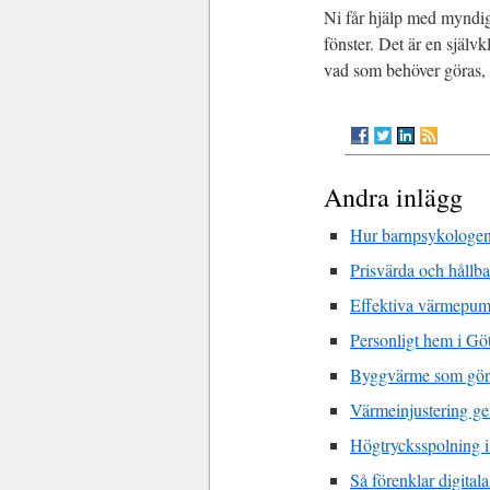
Ni får hjälp med myndig
fönster. Det är en själv
vad som behöver göras, u
Andra inlägg
Hur barnpsykologen
Prisvärda och hållba
Effektiva värmepump
Personligt hem i Gö
Byggvärme som gör s
Värmeinjustering ger
Högtrycksspolning i
Så förenklar digita