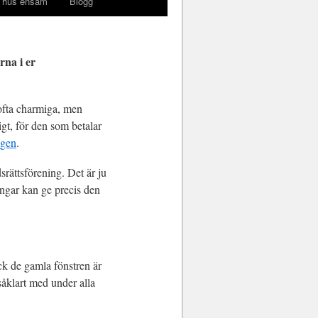
 hus ensam
Blogg
rna i er
 ofta charmiga, men
ligt, för den som betalar
ngen
.
srättsförening. Det är ju
ningar kan ge precis den
ick de gamla fönstren är
såklart med under alla