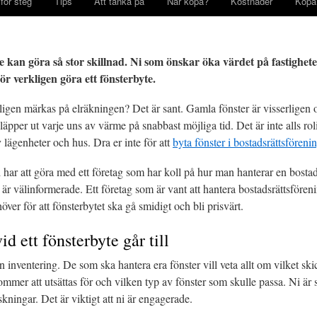
för steg
Tips
Att tänka på
När köpa?
Kostnader
Köpa
te kan göra så stor skillnad. Ni som önskar öka värdet på fastighete
ör verkligen göra ett fönsterbyte.
kligen märkas på elräkningen? Det är sant. Gamla fönster är visserligen
 släpper ut varje uns av värme på snabbast möjliga tid. Det är inte alls ro
lägenheter och hus. Dra er inte för att
byta fönster i bostadsrättsföreni
ni har att göra med ett företag som har koll på hur man hanterar en bostad
lla är välinformerade. Ett företag som är vant att hantera bostadsrättsföre
ver för att fönsterbytet ska gå smidigt och bli prisvärt.
d ett fönsterbyte går till
n inventering. De som ska hantera era fönster vill veta allt om vilket sk
ommer att utsättas för och vilken typ av fönster som skulle passa. Ni är 
nskningar. Det är viktigt att ni är engagerade.