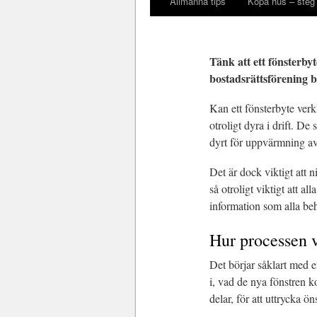
Allmänna tips
Köpa hus – steg 
Tänk att ett fönsterby
bostadsrättsförening b
Kan ett fönsterbyte ver
otroligt dyra i drift. De
dyrt för uppvärmning av 
Det är dock viktigt att 
så otroligt viktigt att a
information som alla behö
Hur processen vi
Det börjar såklart med e
i, vad de nya fönstren k
delar, för att uttrycka ö