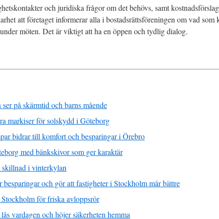
hetskontakter och juridiska frågor om det behövs, samt kostnadsförsla
klarhet att företaget informerar alla i bostadsrättsföreningen om vad so
nder möten. Det är viktigt att ha en öppen och tydlig dialog.
 ser på skärmtid och barns mående
ra markiser för solskydd i Göteborg
ar bidrar till komfort och besparingar i Örebro
teborg med bänkskivor som ger karaktär
killnad i vinterkylan
 besparingar och gör att fastigheter i Stockholm mår bättre
 Stockholm för friska avloppsrör
la lås vardagen och höjer säkerheten hemma