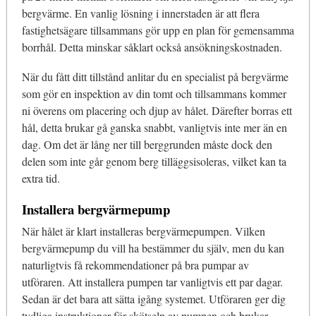
bergvärme. En vanlig lösning i innerstaden är att flera
fastighetsägare tillsammans gör upp en plan för gemensamma
borrhål. Detta minskar såklart också ansökningskostnaden.
När du fått ditt tillstånd anlitar du en specialist på bergvärme
som gör en inspektion av din tomt och tillsammans kommer
ni överens om placering och djup av hålet. Därefter borras ett
hål, detta brukar gå ganska snabbt, vanligtvis inte mer än en
dag. Om det är lång ner till berggrunden måste dock den
delen som inte går genom berg tilläggsisoleras, vilket kan ta
extra tid.
Installera bergvärmepump
När hålet är klart installeras bergvärmepumpen. Vilken
bergvärmepump du vill ha bestämmer du själv, men du kan
naturligtvis få rekommendationer på bra pumpar av
utföraren. Att installera pumpen tar vanligtvis ett par dagar.
Sedan är det bara att sätta igång systemet. Utföraren ger dig
tydliga instruktioner för skötseln av pumpen och brukar