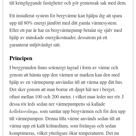
till kringliggande fastigheter och gör gemensak sak med dem.
Ett installerat system för bergvärme kan hjälpa dig att spara
upp till 80% energi jämfört med ditt gamla värmesystem.
Efter ett par år har en bergvärmepump betalat sig själv med
hjälp av minskade energikostnader, dessutom på ett
garanterat miljövänligt sätt.
Principen
I berggrunden finns solenergi lagrad i form av värme och
genom att hämta upp den värmen ur marken kan den med
hjälp av en värmepump användas till att värma upp ditt hus.
Det sker genom att man borrar ett djupt hål ner i berget,
oftast mellan 100 och 200 meter, i vilket man leder ner rör. I
dessa rör leds sedan ner värmepumpens så kallade
kollektorslinga
, som samlar upp bergvärmen och för den upp
till värmepumpen. Denna lilla värme används sedan till att
värma upp ett kallt kölmedium, som förångas och sedan
komprimeras, vilket ytterligare ökar temperaturen. Det nu