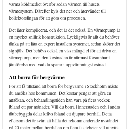
varma köldmediet överför sedan värmen till husets
värmesystem. Därefter kyls det ner och återvänder till
kollektorslingan för att göra om processen.
Det låter komplicerat, och det är det också. En värmepump är
en mycket snillrik konstruktion. Lyckligtvis är allt du behöver
tänka på att låta en expert installera systemet, sedan sköter det
sig själv. Det behövs också en viss mängd el för att driva en
värmepump, men den kostnaden är närmast försumbar i
jämförelse med vad du sparar i uppvärmningskostnad.
Att borra för bergvärme
För att få tillstånd att borra för bergvärme i Stockholm måste
du ansöka hos kommunen. Det kostar pengar att göra en
ansökan, och behandlingstiden kan vara på flera veckor,
ibland ett par månader. Vill du borra i innerstaden och i andra
tättbebyggda delar krävs ibland ett djupare borrhål. Detta
eftersom det är svårt att hålla det rekommenderade avståndet
på 20 meter mellan borrhålen om flera fastigheter vill utnyttja