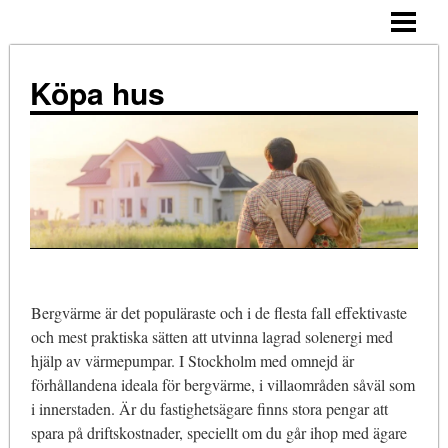
ALLMÄNNA TIPS
KÖPA HUS – STEG FÖR STEG
Köpa hus
TIPS
ATT TÄNKA PÅ
NÄR KÖPA?
KOSTNADER
KÖPA HUS ENSAM
Bergvärme är det populäraste och i de flesta fall effektivaste
BLOGG
och mest praktiska sätten att utvinna lagrad solenergi med
hjälp av värmepumpar. I Stockholm med omnejd är
förhållandena ideala för bergvärme, i villaområden såväl som
i innerstaden. Är du fastighetsägare finns stora pengar att
spara på driftskostnader, speciellt om du går ihop med ägare