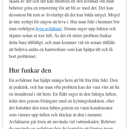
skada av det och det kan medföra en stor kostnad om man
behöver göra en renovering för att bli av med det. Det kan
dessutom bli rent av livsfarligt då det kan bilda mögel. Mögel
är inte nyttigt för någon att leva i. Har man fukt i hemmet bör
man verkligen
hyra avfuktare
. Denna suger upp fukten och
skjuter sedan ut torr luft. Är det ett större problem funkar
detta bara tillfälligt, och man kommer vid ett senare tillfälle
att behöva anlita en hantverkare som kan hjälpa till och få
bort problemet.
Hur funkar den
En avfuktare har hjälpt många hem att bli fria från fukt. Den
är praktisk, och har man ofta problem kan det vara värt att ha
en installerad i sitt hem. En fläkt suger in den fuktiga luften,
leder den genom förångare med en kylningsfunktion, efter
det fortsätter den torra luften genom en varm kondensator
som värmer upp luften och skickar ut den i rummet.
Avfuktaren går även att använda vid vattenskador. Behöver
du använda en avfuktare bör du kontakta ett företag inom