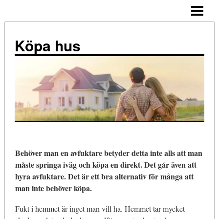
ALLMÄNNA TIPS
KÖPA HUS – STEG FÖR STEG
Köpa hus
TIPS
ATT TÄNKA PÅ
NÄR KÖPA?
KOSTNADER
KÖPA HUS ENSAM
Behöver man en avfuktare betyder detta inte alls att man
BLOGG
måste springa iväg och köpa en direkt. Det går även att
hyra avfuktare. Det är ett bra alternativ för många att
man inte behöver köpa.
Fukt i hemmet är inget man vill ha. Hemmet tar mycket