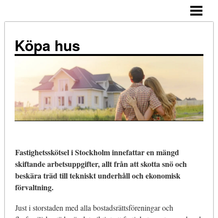
ALLMÄNNA TIPS
KÖPA HUS – STEG FÖR STEG
Köpa hus
TIPS
ATT TÄNKA PÅ
NÄR KÖPA?
KOSTNADER
KÖPA HUS ENSAM
Fastighetsskötsel i Stockholm innefattar en mängd
BLOGG
skiftande arbetsuppgifter, allt från att skotta snö och
beskära träd till tekniskt underhåll och ekonomisk
förvaltning.
Just i storstaden med alla bostadsrättsföreningar och