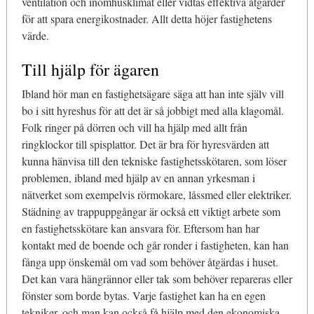
ventilation och inomhusklimat eller vidtas effektiva åtgärder
för att spara energikostnader. Allt detta höjer fastighetens
värde.
Till hjälp för ägaren
Ibland hör man en fastighetsägare säga att han inte själv vill
bo i sitt hyreshus för att det är så jobbigt med alla klagomål.
Folk ringer på dörren och vill ha hjälp med allt från
ringklockor till spisplattor. Det är bra för hyresvärden att
kunna hänvisa till den tekniske fastighetsskötaren, som löser
problemen, ibland med hjälp av en annan yrkesman i
nätverket som exempelvis rörmokare, låssmed eller elektriker.
Städning av trappuppgångar är också ett viktigt arbete som
en fastighetsskötare kan ansvara för. Eftersom han har
kontakt med de boende och går ronder i fastigheten, kan han
fånga upp önskemål om vad som behöver åtgärdas i huset.
Det kan vara hängrännor eller tak som behöver repareras eller
fönster som borde bytas. Varje fastighet kan ha en egen
tekniker, och man kan också få hjälp med den ekonomiska