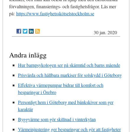
förvaltningen, finansierings- och fastighetsfrågor. Läs mer
på:
https://www.fastighetsskötselstockholm.se
30 jan. 2020
Andra inlägg
Hur barnpsykologen ser på skärmtid och barns mående
Prisvärda och hållbara markiser för solskydd i Göteborg
Effektiva värmepumpar bidrar till komfort och
besparingar i Örebro
Personligt hem i Göteborg med bänkskivor som ger
karaktär
Byggvärme som gör skillnad i vinterkylan
Värmeinjustering ger besparingar och gör att fastigheter